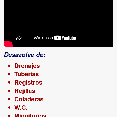
Desazolve de:
Drenajes
Tuberías
Registros
Rejillas
Coladeras
W.C.
Mingitorios