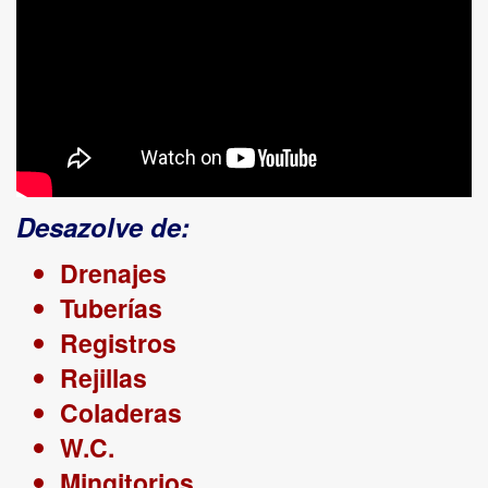
Desazolve de:
Drenajes
Tuberías
Registros
Rejillas
Coladeras
W.C.
Mingitorios