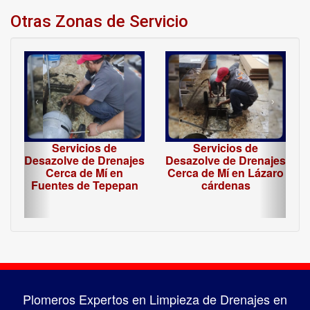
Otras Zonas de Servicio
‹
›
Servicios de
Servicios de
Desazolve de Drenajes
Desazolve de Drenajes
Cerca de Mí en
Cerca de Mí en Lázaro
Fuentes de Tepepan
cárdenas
Plomeros Expertos en Limpieza de Drenajes en