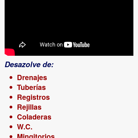
Desazolve de:
Drenajes
Tuberías
Registros
Rejillas
Coladeras
W.C.
Mingitorios