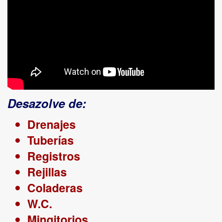
Desazolve de:
Drenajes
Tuberías
Registros
Rejillas
Coladeras
W.C.
Mingitorios