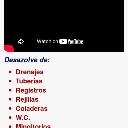
Desazolve de:
Drenajes
Tuberías
Registros
Rejillas
Coladeras
W.C.
Mingitorios