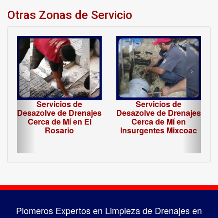
Otras Zonas de Servicio
‹
›
Servicios de
Servicios de
Desazolve de Drenajes
Desazolve de Drenajes
Cerca de Mí en El
Cerca de Mí en
Rosario
Insurgentes Mixcoac
Plomeros Expertos en Limpieza de Drenajes en