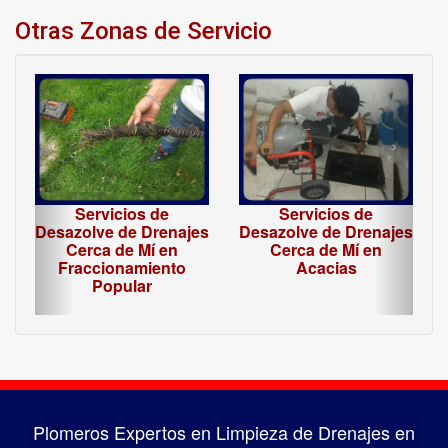
Otras Zonas de Servicio
‹
›
Servicios de
Servicios de
Desazolve de Drenajes
Desazolve de Drenajes
Cerca de Mí en
Cerca de Mí en
Fraccionamiento
Acacias
Popular
Plomeros Expertos en Limpieza de Drenajes en